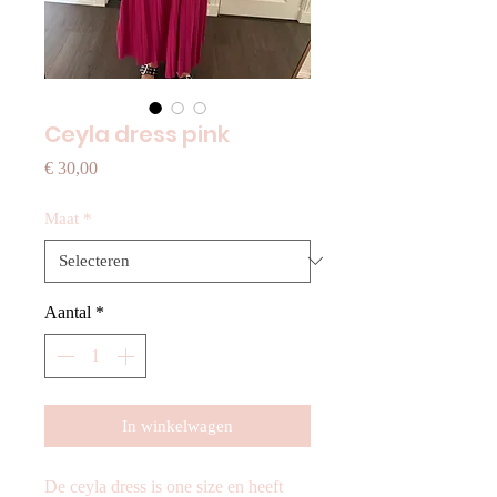
Ceyla dress pink
Prijs
€ 30,00
Maat
*
Aantal
*
In winkelwagen
De ceyla dress is one size en heeft