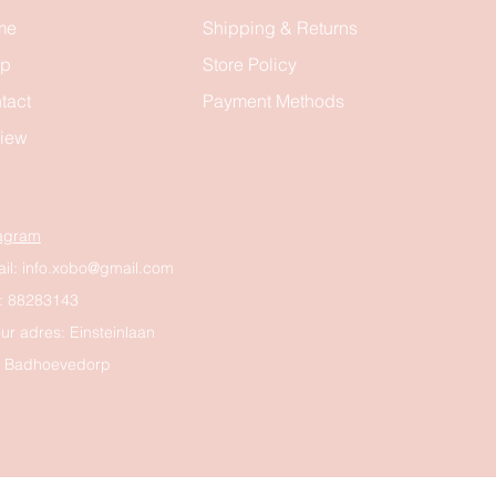
me
Shipping & Returns
op
Store Policy
tact
Payment Methods
iew
tagram
il:
info.xobo@gmail.com
: 88283143
ur adres: Einsteinlaan
, Badhoevedorp