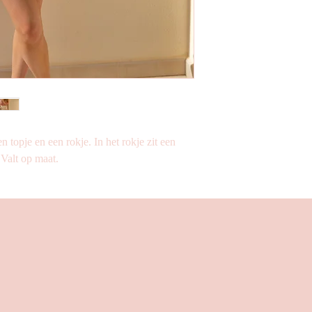
en topje en een rokje. In het rokje zit een
 Valt op maat.