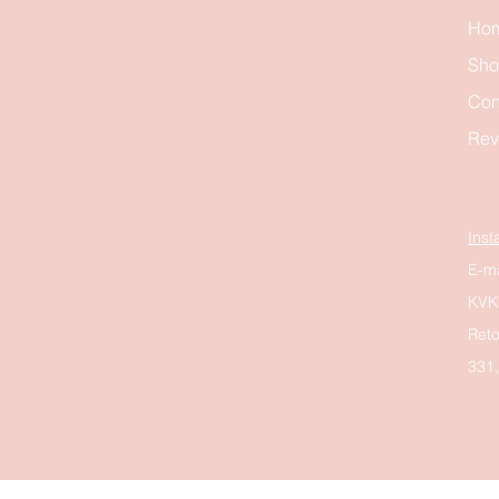
Ho
Sh
Con
Rev
Ins
E-ma
KVK
Reto
331