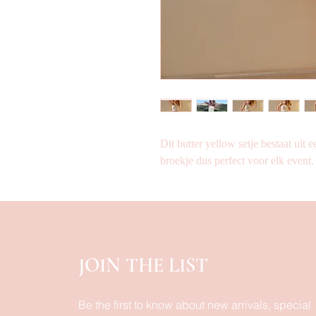
Dit butter yellow setje bestaat uit e
broekje dus perfect voor elk event.
JOIN THE LIST
Be the first to know about new arrivals, special