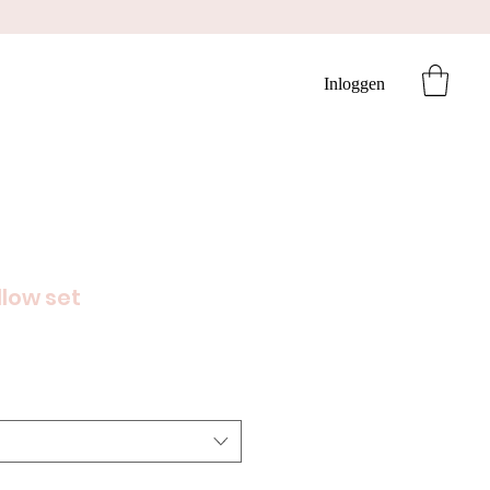
Inloggen
llow set