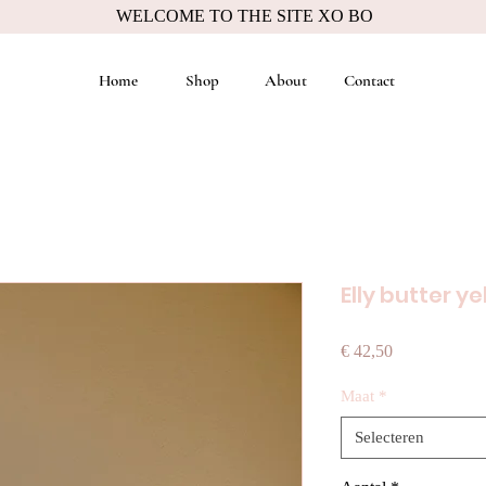
WELCOME TO THE SITE XO BO
Home
Shop
About
Contact
Elly butter ye
Prijs
€ 42,50
Maat
*
Selecteren