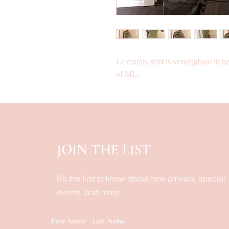
Le marais shirt is verkrijgbaar in
of ML.
JOIN THE LIST
Be the first to know about new arrivals, special
events, and more.
First Name
Last Name