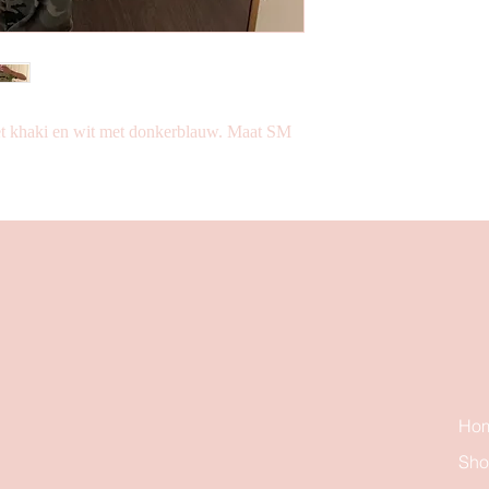
 het khaki en wit met donkerblauw. Maat SM
Ho
Sh