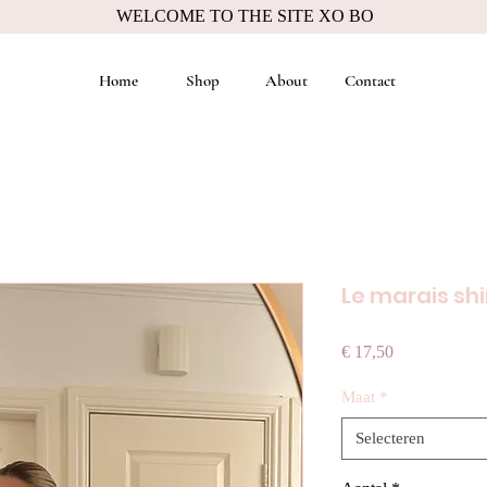
WELCOME TO THE SITE XO BO
Home
Shop
About
Contact
Le marais shi
Prijs
€ 17,50
Maat
*
Selecteren